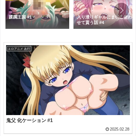
蹂躙王国 #1
入り浸りギャルにま〇こ使わ
せて貰う話 #4
エロアニメ あ行
鬼父 化ケーション #1
2025.02.28