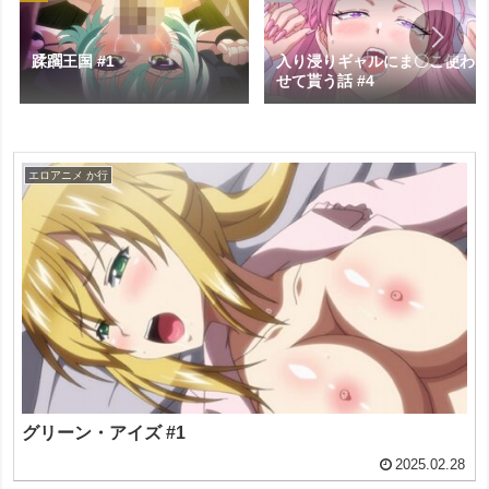
蹂躙王国 #1
入り浸りギャルにま〇こ使わ
せて貰う話 #4
エロアニメ か行
グリーン・アイズ #1
2025.02.28